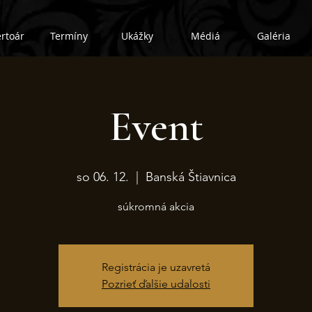
rtoár
Termíny
Ukážky
Médiá
Galéria
Event
so 06. 12.
  |  
Banská Štiavnica
súkromná akcia
Registrácia je uzavretá
Pozrieť ďalšie udalosti