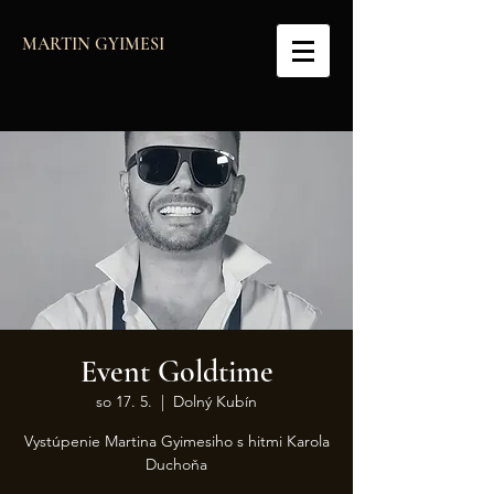
MARTIN GYIMESI
Event Goldtime
so 17. 5.
  |  
Dolný Kubín
Vystúpenie Martina Gyimesiho s hitmi Karola
Duchoňa