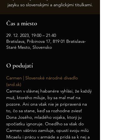
jazyku so slovenskými a anglickými titulkami.
Čas a miesto
29. 12. 2023, 19:00 – 21:40
Bratislava, Pribinova 17, 819 01 Bratislava-
Staré Mesto, Slovensko
O podujatí
Carmen | Slovenské národné divadlo 
(snd.sk)
Carmen v slávnej habanére vyhlási, že každý 
muž, ktorého miluje, by sa mal mať na 
pozore. Ani ona však nie je pripravená na 
to, čo sa stane, keď sa rozhodne zviesť 
Dona Josého, mladého vojaka, ktorý ju 
spočiatku ignoruje. Onedlho sa však do 
Carmen vášnivo zamiluje, opustí svoju milú 
Micaelu i prácu v armáde a pridá sa k nej a 