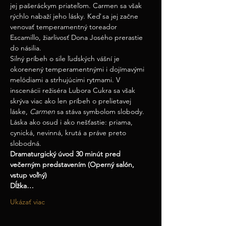
jej pašeráckym priateľom. Carmen sa však 
rýchlo nabaží jeho lásky. Keď sa jej začne 
venovať temperamentný toreador 
Escamillo, žiarlivosť Dona Josého prerastie 
do násilia.
Silný príbeh o sile ľudských vášní je 
okorenený temperamentnými i dojímavými 
melódiami a strhujúcimi rytmami. V 
inscenácii režiséra Lubora Cukra sa však 
skrýva viac ako len príbeh o prelietavej 
láske, 
Carmen
 sa stáva symbolom slobody. 
Láska ako osud i ako nešťastie: priama, 
cynická, nevinná, krutá a práve preto 
slobodná.
Dramaturgický úvod 30 minút pred 
večerným predstavením (Operný salón, 
vstup voľný)
Dĺžka…
Ukázať viac