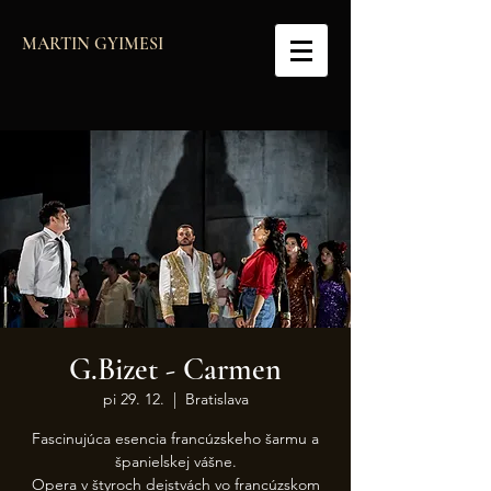
MARTIN GYIMESI
G.Bizet - Carmen
pi 29. 12.
  |  
Bratislava
Fascinujúca esencia francúzskeho šarmu a
španielskej vášne.
Opera v štyroch dejstvách vo francúzskom