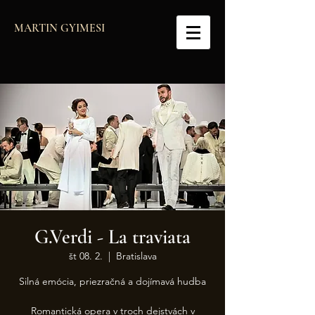
MARTIN GYIMESI
G.Verdi - La traviata
št 08. 2.
  |  
Bratislava
Silná emócia, priezračná a dojímavá hudba
Romantická opera v troch dejstvách v