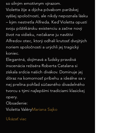
so silným emotívnym výrazom.
Violetta žije a dýcha pôvabom parížskej 
vyššej spoločnosti, ale nikdy nepoznala lásku 
– kým nestretla Alfreda. Keď Violetta opustí 
svoju pôžitkársku existenciu a začne nový 
život na vidieku, nečakane ju navštívi 
Alfredov otec, ktorý odhalí krutosť dvojitých 
noriem spoločnosti a urýchli jej tragický 
koniec.
Elegantná, dojímavá a ľudsky pravdivá 
inscenácia režiséra Roberta Catalana si 
získala srdcia našich divákov. Dominuje jej 
dôraz na komornosť príbehu a ideálne sa v 
nej prelína pohľad súčasného divadelného 
tvorcu s tými najlepšími tradíciami klasickej 
opery.
Obsadenie:
Violetta Valéry
Mariana Sajko
Ukázať viac