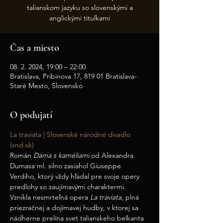
talianskom jazyku so slovenskými a
anglickými titulkami
Čas a miesto
08. 2. 2024, 19:00 – 22:00
Bratislava, Pribinova 17, 819 01 Bratislava-
Staré Mesto, Slovensko
O podujatí
La traviata | Slovenské národné divadlo 
(snd.sk)
Román 
Dáma s kaméliami
 od Alexandra 
Dumasa ml. silno zasiahol Giuseppe 
Verdiho, ktorý vždy hľadal pre svoje opery 
predlohy so zaujímavými charaktermi. 
Vznikla nesmrteľná opera
 La traviata
, plná 
priezračnej a dojímavej hudby, v ktorej sa 
nádherne prelína svet talianskeho belkanta 