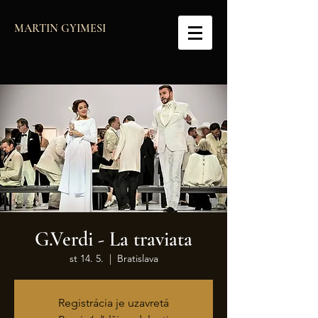
MARTIN GYIMESI
G.Verdi - La traviata
st 14. 5.
  |  
Bratislava
Registrácia je uzavretá