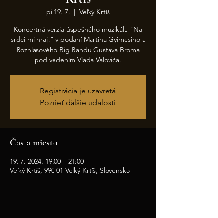
pi 19. 7.
  |  
Veľký Krtíš
Koncertná verzia úspešného muzikálu "Na
srdci mi hraj!" v podaní Martina Gyimesiho a
Rozhlasového Big Bandu Gustava Broma
pod vedením Vlada Valoviča.
Registrácia je uzavretá
Pozrieť ďalšie udalosti
Čas a miesto
19. 7. 2024, 19:00 – 21:00
Veľký Krtíš, 990 01 Veľký Krtíš, Slovensko