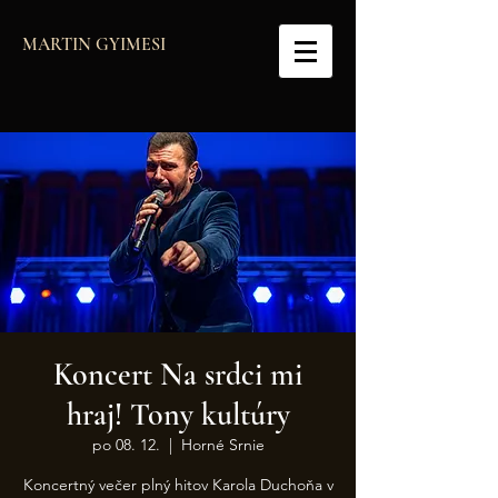
MARTIN GYIMESI
Koncert Na srdci mi
hraj! Tony kultúry
po 08. 12.
  |  
Horné Srnie
Koncertný večer plný hitov Karola Duchoňa v