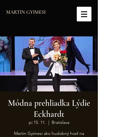
MARTIN GYIMESI
Módna prehliadka Lýdie
Eckhardt
pi 15. 11.
  |  
Bratislava
Martin Gyimesi ako hudobný hosť na