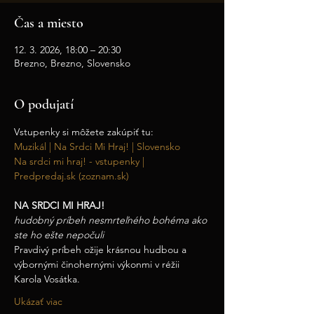
Čas a miesto
12. 3. 2026, 18:00 – 20:30
Brezno, Brezno, Slovensko
O podujatí
Vstupenky si môžete zakúpiť tu:
Muzikál | Na Srdci Mi Hraj! | Slovensko
Na srdci mi hraj! - vstupenky | 
Predpredaj.sk (zoznam.sk)
NA SRDCI MI HRAJ!
hudobný príbeh nesmrteľného bohéma ako 
ste ho ešte nepočuli
Pravdivý príbeh ožije krásnou hudbou a 
výbornými činohernými výkonmi v réžii 
Karola Vosátka.
Ukázať viac