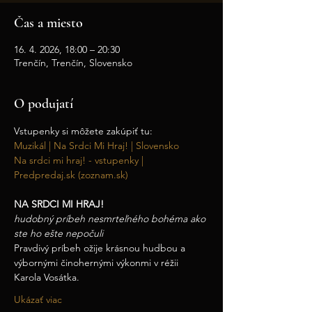
Čas a miesto
16. 4. 2026, 18:00 – 20:30
Trenčín, Trenčín, Slovensko
O podujatí
Vstupenky si môžete zakúpiť tu:
Muzikál | Na Srdci Mi Hraj! | Slovensko
Na srdci mi hraj! - vstupenky | 
Predpredaj.sk (zoznam.sk)
NA SRDCI MI HRAJ!
hudobný príbeh nesmrteľného bohéma ako 
ste ho ešte nepočuli
Pravdivý príbeh ožije krásnou hudbou a 
výbornými činohernými výkonmi v réžii 
Karola Vosátka.
Ukázať viac