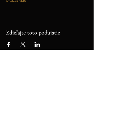
Ukázať viac
Zdieľajte toto podujatie