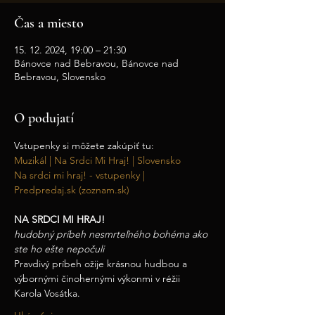
Čas a miesto
15. 12. 2024, 19:00 – 21:30
Bánovce nad Bebravou, Bánovce nad
Bebravou, Slovensko
O podujatí
Vstupenky si môžete zakúpiť tu:
Muzikál | Na Srdci Mi Hraj! | Slovensko
Na srdci mi hraj! - vstupenky | 
Predpredaj.sk (zoznam.sk)
NA SRDCI MI HRAJ!
hudobný príbeh nesmrteľného bohéma ako 
ste ho ešte nepočuli
Pravdivý príbeh ožije krásnou hudbou a 
výbornými činohernými výkonmi v réžii 
Karola Vosátka.