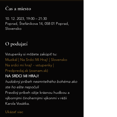
Čas a miesto
10. 12. 2023, 19:00 – 21:30
Poprad, Štefánikova 14, 058 01 Poprad,
Slovensko
O podujatí
Vstupenky si môžete zakúpiť tu:
Muzikál | Na Srdci Mi Hraj! | Slovensko
Na srdci mi hraj! - vstupenky | 
Predpredaj.sk (zoznam.sk)
NA SRDCI MI HRAJ!
hudobný príbeh nesmrteľného bohéma ako 
ste ho ešte nepočuli
Pravdivý príbeh ožije krásnou hudbou a 
výbornými činohernými výkonmi v réžii 
Karola Vosátka.
Ukázať viac