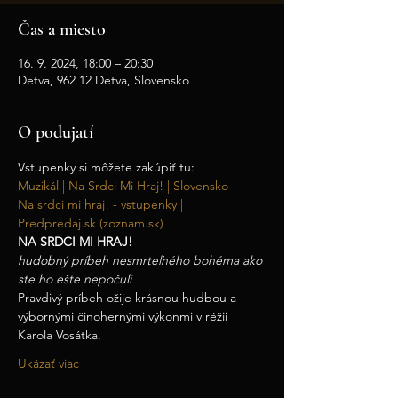
Čas a miesto
16. 9. 2024, 18:00 – 20:30
Detva, 962 12 Detva, Slovensko
O podujatí
Vstupenky si môžete zakúpiť tu:
Muzikál | Na Srdci Mi Hraj! | Slovensko
Na srdci mi hraj! - vstupenky | 
Predpredaj.sk (zoznam.sk)
NA SRDCI MI HRAJ!
hudobný príbeh nesmrteľného bohéma ako 
ste ho ešte nepočuli
Pravdivý príbeh ožije krásnou hudbou a 
výbornými činohernými výkonmi v réžii 
Karola Vosátka.
Ukázať viac