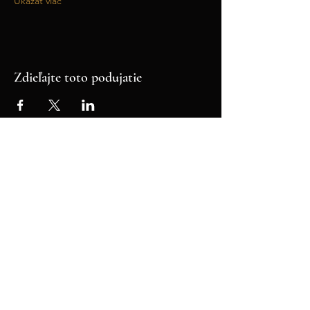
Ukázať viac
Zdieľajte toto podujatie