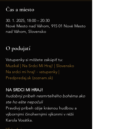
Čas a miesto
30. 1. 2025, 18:00 – 20:30
Nové Mesto nad Váhom, 915 01 Nové Mesto
nad Váhom, Slovensko
O podujatí
Vstupenky si môžete zakúpiť tu:
Muzikál | Na Srdci Mi Hraj! | Slovensko
Na srdci mi hraj! - vstupenky | 
Predpredaj.sk (zoznam.sk)
NA SRDCI MI HRAJ!
hudobný príbeh nesmrteľného bohéma ako 
ste ho ešte nepočuli
Pravdivý príbeh ožije krásnou hudbou a 
výbornými činohernými výkonmi v réžii 
Karola Vosátka.