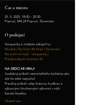
Čas a miesto
25. 5. 2025, 18:00 – 20:30
Poproč, 044 24 Poproč, Slovensko
O podujatí
Vstupenky si môžete zakúpiť tu:
Muzikál | Na Srdci Mi Hraj! | Slovensko
Na srdci mi hraj! - vstupenky | 
Predpredaj.sk (zoznam.sk)
NA SRDCI MI HRAJ!
hudobný príbeh nesmrteľného bohéma ako 
ste ho ešte nepočuli
Pravdivý príbeh ožije krásnou hudbou a 
výbornými činohernými výkonmi v réžii 
Karola Vosátka.
Ukázať viac