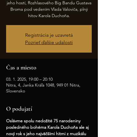
jeho hostí, Rozhlasového Big Bandu Gustava
Broma pod vedením Vlada Valoviča, plný
hitov Karola Duchoňa.
Registrácia je uzavretá
Pozrieť ďalšie udalosti
Čas a miesto
03. 1. 2025, 19:00 – 20:10
Nitra, 4, Janka Kráľa 1048, 949 01 Nitra,
Slovensko
O podujatí
Oslávme spolu nedožité 75 narodeniny 
posledného bohéma Karola Duchoňa ale aj  
nový rok s jeho najväčšími hitmi z muzikálu 