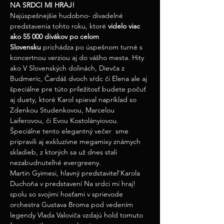
NA SRDCI MI HRAJ!
Najúspešnejšie hudobno- divadelné 
predstavenia tohto roku, ktoré 
videlo viac 
ako 55 000 divákov po celom 
Slovensku
 prichádza po úspešnom turné s 
koncertnou verziou aj do vášho mesta. Hity 
ako V Slovenských dolinách, Dievča z 
Budmeríc, Čardáš dvoch sŕdc či Elena ale aj 
špeciálne pre túto príležitosť budete počuť 
aj duety, ktoré Karol spieval napríklad so 
Zdenkou Studenkovou, Marcelou 
Laiferovou, či Evou Kostolányiovou. 
Špeciálne tento elegantný večer  sme 
pripravili aj exkluzívne megamixy známych 
skladieb, z ktorých sa už dnes stali 
nezabudnuteľné evergreeny.
Martin Gyimesi, hlavný predstaviteľ Karola 
Duchoňa v predstavení Na srdci mi hraj! 
spolu so svojimi hosťami v sprievode 
orchestra Gustava Broma pod vedením 
legendy Vlada Valoviča vzdajú hold tomuto 