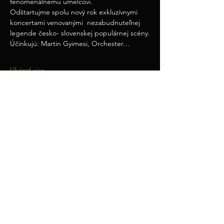
fenomenálnemu umelcovi.
Odštartujme spolu nový rok exkluzívnymi 
koncertami venovanými  nezabudnuteľnej 
legende česko- slovenskej populárnej scény.
Účinkujú: Martin Gyimesi, Orchester…
Ukázať viac
Zdieľajte toto podujatie